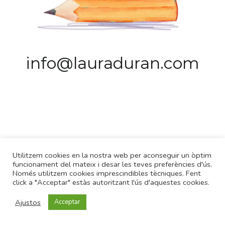
info@lauraduran.com
info@lauraduran.com
Utilitzem cookies en la nostra web per aconseguir un òptim
funcionament del mateix i desar les teves preferències d'ús.
Només utilitzem cookies imprescindibles tècniques. Fent
click a "Acceptar" estàs autoritzant l'ús d'aquestes cookies.
Aviso legal
Ajustos
Acceptar