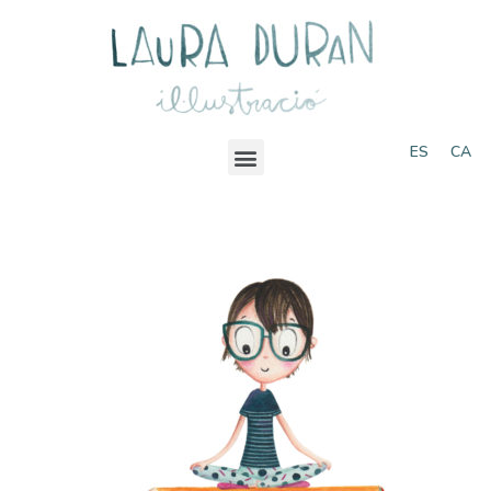
ES
CA