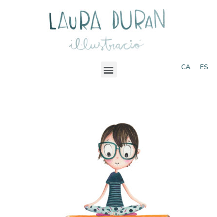
CA
ES