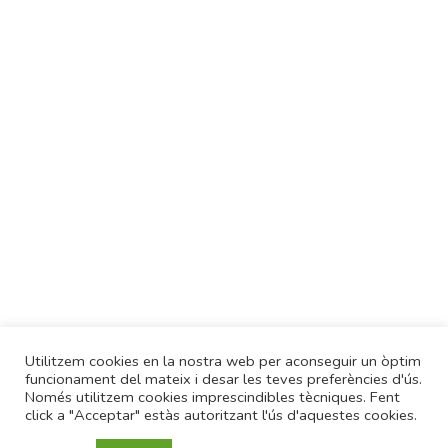
Utilitzem cookies en la nostra web per aconseguir un òptim
funcionament del mateix i desar les teves preferències d'ús.
info@lauraduran.com
Només utilitzem cookies imprescindibles tècniques. Fent
click a "Acceptar" estàs autoritzant l'ús d'aquestes cookies.