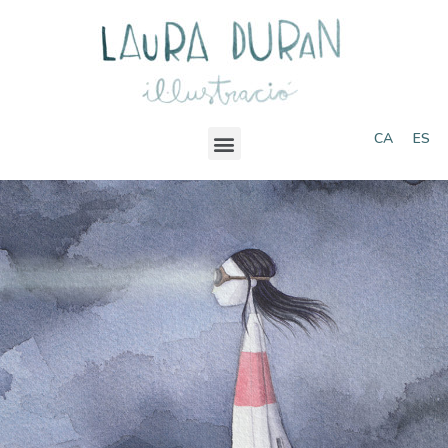
CA
ES