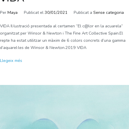
Per
Maya
Publicat el
30/01/2021
Publicat a
Sense categoria
VIDA Il·lustració presentada al certamen “El c@lor en la acuarela”
organitzat per Winsor & Newton i The Fine Art Collective Spain.El
repte ha estat utilitzar un màxim de 6 colors concrets d’una gamma
d’aquarel·les de Winsor & Newton.2019 VIDA
Llegeix més